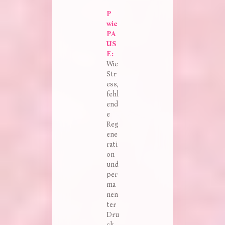
P 
wie 
PA
US
E:
Wie
Str
ess,
fehl
end
e
Reg
ene
rati
on
und
per
ma
nen
ter
Dru
ck