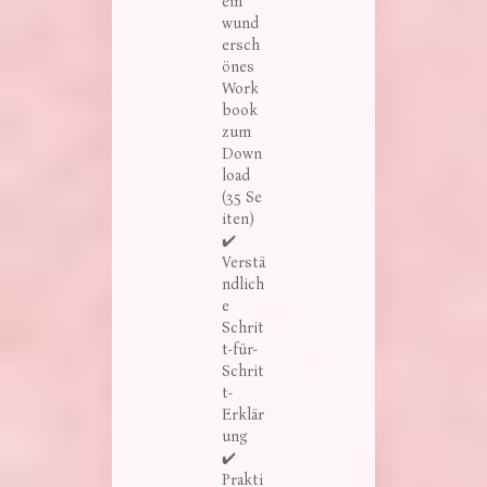
ein
wund
ersch
önes
Work
book
zum
Down
load
(35 Se
iten)
✔️
Verstä
ndlich
e
Schrit
t-für-
Schrit
t-
Erklär
ung
✔️
Prakti