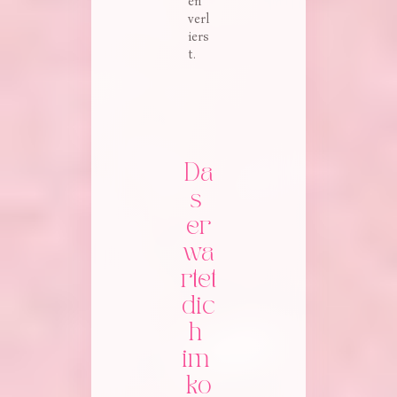
en
verl
iers
t.
Da
s 
er
wa
rtet 
dic
h 
im 
ko