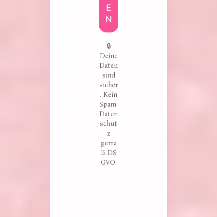
E
N
🔒
Deine
Daten
sind
sicher
. Kein
Spam.
Daten
schut
z
gemä
ß DS
GVO.