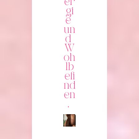
er
gi
e 
un
d 
W
oh
lb
efi
nd
en
. 
Image