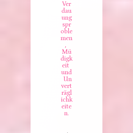
Ver
dau
ung
spr
oble
men
, 
Mü
digk
eit 
und
 Un
vert
rägl
ichk
eite
n.