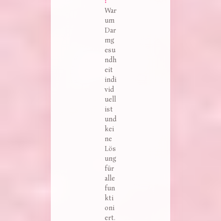
:
War
um
Dar
mg
esu
ndh
eit
indi
vid
uell
ist
und
kei
ne
Lös
ung
für
alle
fun
kti
oni
ert.