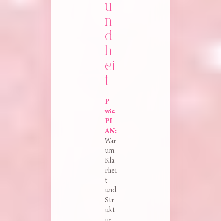
u
n
d
h
ei
t
P 
wie 
PL
AN:
War
um
Kla
rhei
t
und
Str
ukt
ur