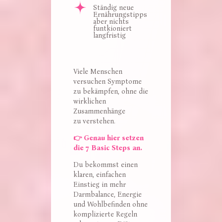
Ständig neue 
Ernährungstipps 
aber nichts 
funtkioniert 
langfristig
Viele Menschen
versuchen Symptome
zu bekämpfen, ohne die
wirklichen
Zusammenhänge
zu verstehen.
👉 Genau hier setzen
die 7 Basic Steps an.
Du bekommst einen
klaren, einfachen
Einstieg in mehr
Darmbalance, Energie
und Wohlbefinden ohne
komplizierte Regeln