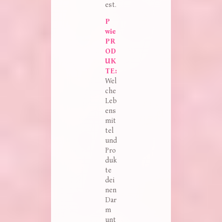
est.
P 
wie 
PR
OD
UK
TE:
Wel
che
Leb
ens
mit
tel
und
Pro
duk
te
dei
nen
Dar
m
unt