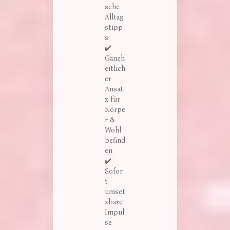
sche
Alltag
stipp
s
✔️
Ganzh
eitlich
er
Ansat
z für
Körpe
r &
Wohl
befind
en
✔️
Sofor
t
umset
zbare
Impul
se