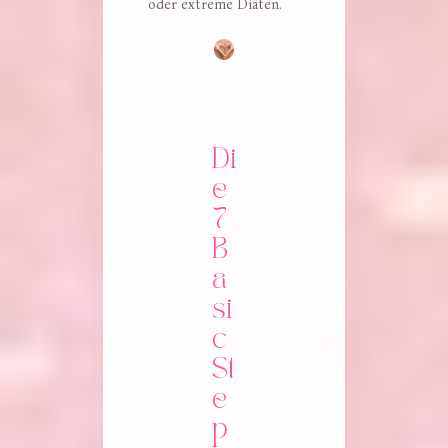
oder extreme Diäten.
Di
e 
7 
B
a
si
c 
St
e
p