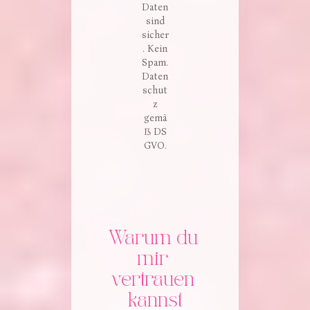
Daten
sind
sicher
. Kein
Spam.
Daten
schut
z
gemä
ß DS
GVO.
Warum du 
mir 
vertrauen 
kannst