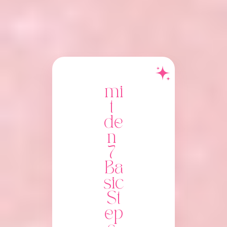
mi
t 
de
n 
7 
Ba
sic 
St
ep