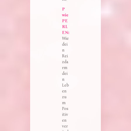
P 
wie 
PE
RL
EN:
Wie
dei
n
Rei
zda
rm
dei
n
Leb
en
zu
m
Pos
itiv
en
ver