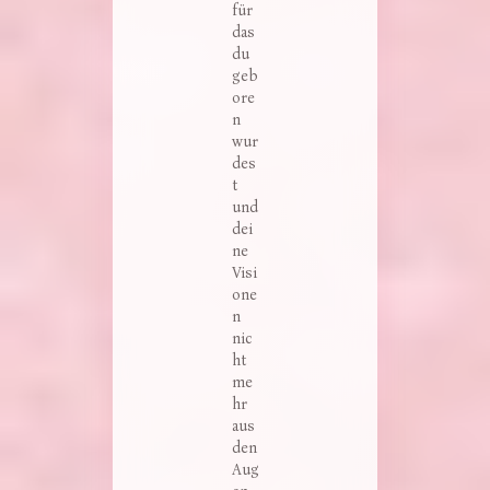
für
das
du
geb
ore
n
wur
des
t
und
dei
ne
Visi
one
n
nic
ht
me
hr
aus
den
Aug