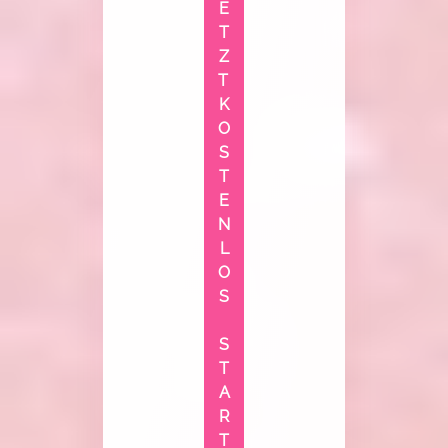
E
T
Z
T 
K
O
S
T
E
N
L
O
S
S
T
A
R
T