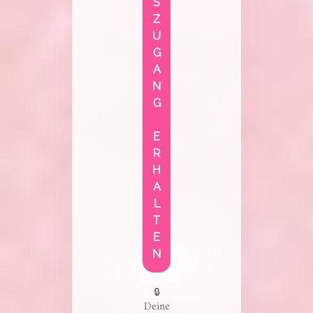
S
Z
U
G
A
N
G
E
R
H
A
L
T
E
N
🔒
Deine