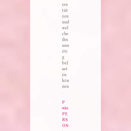
ers
tüt
zen
und
wel
che
ihn
unn
öti
g
bel
ast
en
kön
nen
.
P 
wie 
PE
RS
ON