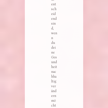
ent
sch
eid
end
sin
d,
wen
n
du
dei
ne
Ges
und
heit
nac
hha
ltig
ver
änd
ern
mö
cht