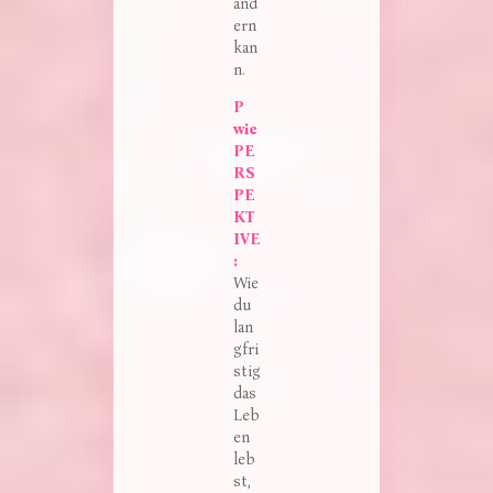
änd
ern
kan
n.
P 
wie 
PE
RS
PE
KT
IVE
:
Wie
du
lan
gfri
stig
das
Leb
en
leb
st,