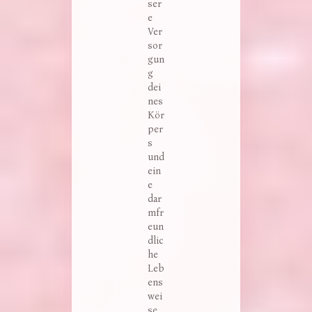
ser
e
Ver
sor
gun
g
dei
nes
Kör
per
s
und
ein
e
dar
mfr
eun
dlic
he
Leb
ens
wei
se.