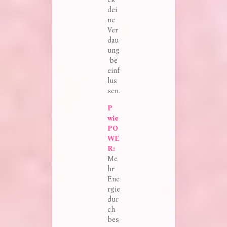
dei
ne
Ver
dau
ung
be
einf
lus
sen.
P 
wie 
PO
WE
R:
Me
hr
Ene
rgie
dur
ch
bes