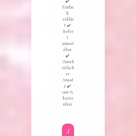
✔️ 
Einfac
h 
erklär
t ✔️ 
Sofor
t 
umset
zbar 
✔️ 
Ganzh
eitlich
er 
Ansat
z ✔️ 
100 % 
koste
nfrei 
J