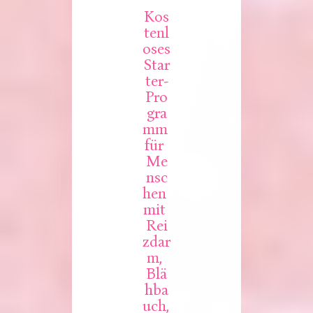
Kos
tenl
oses 
Star
ter-
Pro
gra
mm 
für 
Me
nsc
hen 
mit 
Rei
zdar
m, 
Blä
hba
uch, 