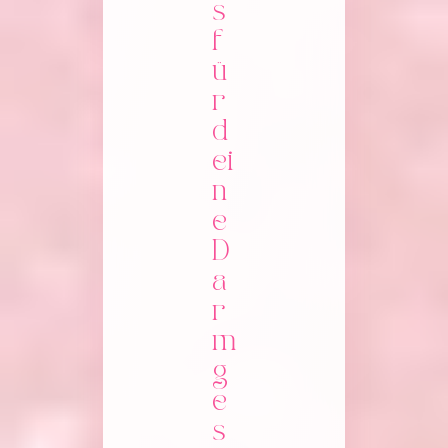
s 
f
ü
r 
d
ei
n
e 
D
a
r
m
g
e
s