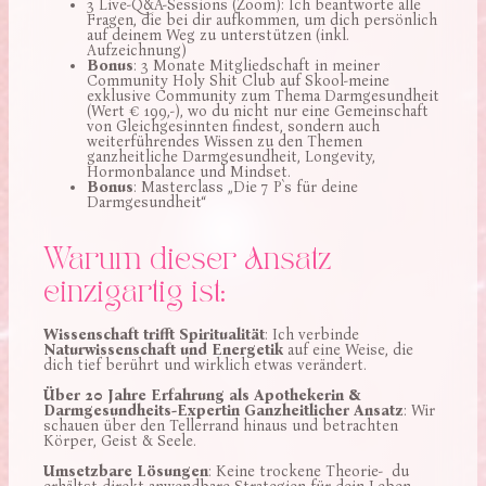
3 Live-Q&A-Sessions (Zoom): Ich beantworte alle
Fragen, die bei dir aufkommen, um dich persönlich
auf deinem Weg zu unterstützen (inkl.
Aufzeichnung)
Bonus
: 3 Monate Mitgliedschaft in meiner
Community Holy Shit Club auf Skool-meine
exklusive Community zum Thema Darmgesundheit
(Wert € 199,-), wo du nicht nur eine Gemeinschaft
von Gleichgesinnten findest, sondern auch
weiterführendes Wissen zu den Themen
ganzheitliche Darmgesundheit, Longevity,
Hormonbalance und Mindset.
Bonus
: Masterclass „Die 7 P`s für deine
Darmgesundheit“
Warum dieser Ansatz
einzigartig ist:
Wissenschaft trifft Spiritualität
: Ich verbinde
Naturwissenschaft und Energetik
auf eine Weise, die
dich tief berührt und wirklich etwas verändert.
Über 20 Jahre Erfahrung als Apothekerin &
Darmgesundheits-Expertin Ganzheitlicher Ansatz
: Wir
schauen über den Tellerrand hinaus und betrachten
Körper, Geist & Seele.
Umsetzbare Lösungen
: Keine trockene Theorie- du