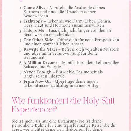
Come Alive
– Verstehe die Anatomie deines
Körpers und finde die Ursachen deiner
Beschwerden.
Tightrope
– Erkenne, wie Darm, Leber, Gehirn,
Herz, Haut und Hormone zusammenwirken.
This Is Me
– Lass dich nicht länger von deinen
Beschwerden einschränken.
The Other Side
– Öffne dich für neue Perspektiven
und einen ganzheitlichen Ansatz.
Rewrite the Stars
– Befreie dich von alten Mustern
und übernimm Verantwortung für deine
Gesundheit.
A Million Dreams
– Manifestiere dein Leben voller
Balance und Energie.
Never Enough
– Entwickle Gesundheit als
langfristigen Lifestyle.
From Now On
– Übertrage deine neuen
Erkenntnisse nachhaltig in deinen Alltag.
Wie funktioniert die Holy Shit
Experience?
Sie ist mehr als nur eine Erfahrung- sie ist deine
persönliche Bühne für eine transformative Reise, die dir
zeigt, wie wichtig deine Darmbakterien für deine